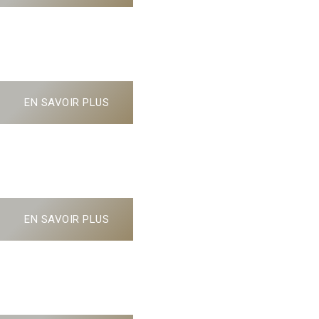
GOLF DE BONDUES
Rendez-vous dans les Hauts-de-France le 2 JUIN 2026 !
EN SAVOIR PLUS
GOLF DE BARBAROUX
Rendez-vous en Provence le 18 MAI 2025 !
EN SAVOIR PLUS
GOLF D'OMAHA BEACH
Rendez-vous en Provence le 5 Mai 2024 !