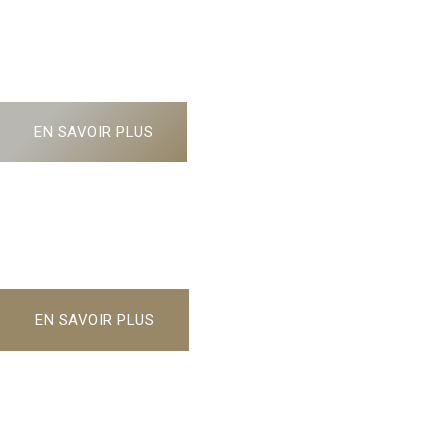
VAUCOULEURS
Rendez-vous dans les Yvelines le 14 septembre 2024 !
EN SAVOIR PLUS
DEVENEZ
Partenaire
de nos tournois
EN SAVOIR PLUS
Qui sommes-nous?
Initié en Alsace en 2021, "LES GOLFEURS D'ÉTOILES" se
déroulera dans 9 Golfs en 2024 !