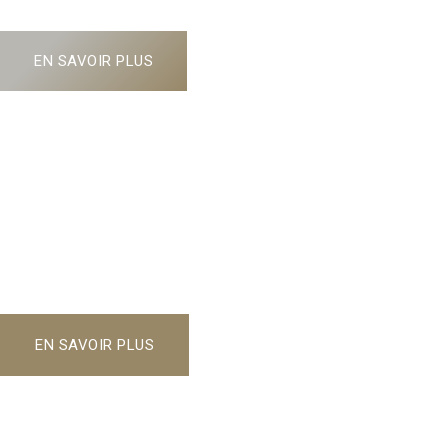
EN SAVOIR PLUS
Les Golfeurs d'Etoiles
Le Par de l'Espoir
9 TOURNOIS SOLIDAIRES
+ de 500 PARTICIPANTS DONATEURS
+ de 250 000€ DE DONS POUR L'ENFANCE EN DÉTRESSE
EN SAVOIR PLUS