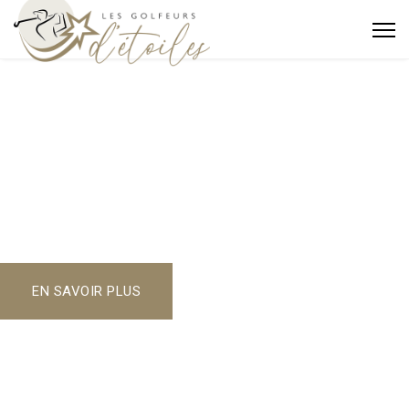
Les Golfeurs d'étoiles
Le Par de l'Espoir
9 TOURNOIS SOLIDAIRES
+ de 500 PARTICIPANTS DONATEURS
+ de 500 000€ DE DONS AUX ASSOCIATIONS
EN SAVOIR PLUS
GOLF DE RONCEMAY
Rendez-vous en Bourgogne Franche Comté le 19 JUIN
2026 !